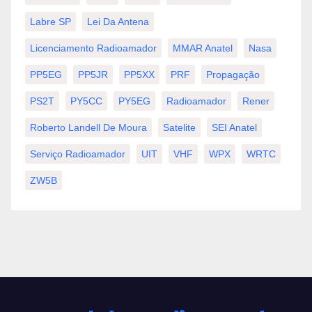
Labre SP
Lei Da Antena
Licenciamento Radioamador
MMAR Anatel
Nasa
PP5EG
PP5JR
PP5XX
PRF
Propagação
PS2T
PY5CC
PY5EG
Radioamador
Rener
Roberto Landell De Moura
Satelite
SEI Anatel
Serviço Radioamador
UIT
VHF
WPX
WRTC
ZW5B