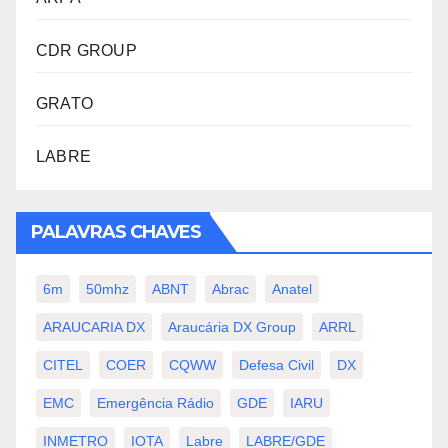
CDR GROUP
GRATO
LABRE
PALAVRAS CHAVES
6m
50mhz
ABNT
Abrac
Anatel
ARAUCARIA DX
Araucária DX Group
ARRL
CITEL
COER
CQWW
Defesa Civil
DX
EMC
Emergência Rádio
GDE
IARU
INMETRO
IOTA
Labre
LABRE/GDE