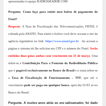
apresentadas à equipe RADIOAMADOR.COM
Pergunta
:
Como faço para emitir meu boleto de pagamento do
Fistel?
Resposta
: A Taxa de Fiscalização das Telecomunicações, FISTEL é
cobrada pela ANATEl. Para emitir o boleto você deve acessar o site da
agência reguladora no link:
https://www.anatel.gov.br
. Ao acessar a
página o sistema irá lhe solicitar seu CPF e o número do Fistel.
Serão
emitidas duas guias ambas com vencimento em 31 de março
. Uma
refere-se a
Contribuição Para o Fomento da Radiodifusão Pública
que é
pagável exclusivamente no Banco do Brasil
e a outra refere-se
a
Taxa de Fiscalização de Funcionamento – TFF
, que até o
vencimento
pode ser paga em qualquer banco
, após dia 31/03 só no
Banco do Brasil.
Pergunta
:
A muitos anos atrás eu era radioamador, foi dado