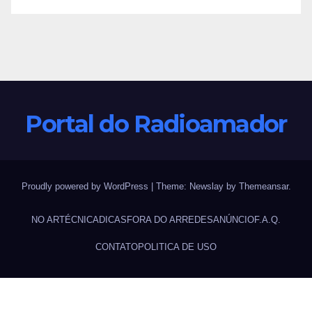
Portal do Radioamador
Proudly powered by WordPress
|
Theme:
Newslay
by
Themeansar
.
NO AR
TÉCNICA
DICAS
FORA DO AR
REDES
ANÚNCIO
F.A.Q.
CONTATO
POLITICA DE USO