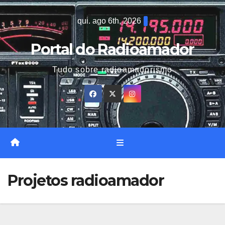
Skip
qui. ago 6th, 2026
to
content
Portal do Radioamador
Tudo sobre radioamadorismo
Projetos radioamador