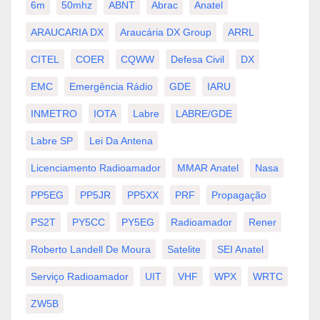
6m
50mhz
ABNT
Abrac
Anatel
ARAUCARIA DX
Araucária DX Group
ARRL
CITEL
COER
CQWW
Defesa Civil
DX
EMC
Emergência Rádio
GDE
IARU
INMETRO
IOTA
Labre
LABRE/GDE
Labre SP
Lei Da Antena
Licenciamento Radioamador
MMAR Anatel
Nasa
PP5EG
PP5JR
PP5XX
PRF
Propagação
PS2T
PY5CC
PY5EG
Radioamador
Rener
Roberto Landell De Moura
Satelite
SEI Anatel
Serviço Radioamador
UIT
VHF
WPX
WRTC
ZW5B