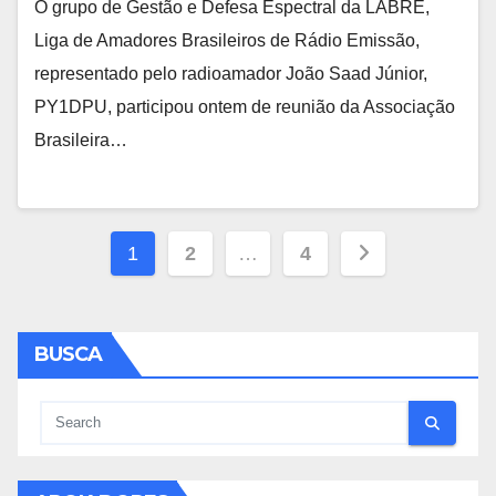
O grupo de Gestão e Defesa Espectral da LABRE,
Liga de Amadores Brasileiros de Rádio Emissão,
representado pelo radioamador João Saad Júnior,
PY1DPU, participou ontem de reunião da Associação
Brasileira…
Paginação
1
2
…
4
de
posts
BUSCA