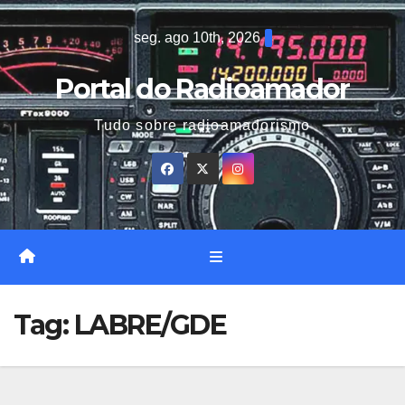
Skip
seg. ago 10th, 2026
to
content
Portal do Radioamador
Tudo sobre radioamadorismo
Tag:
LABRE/GDE