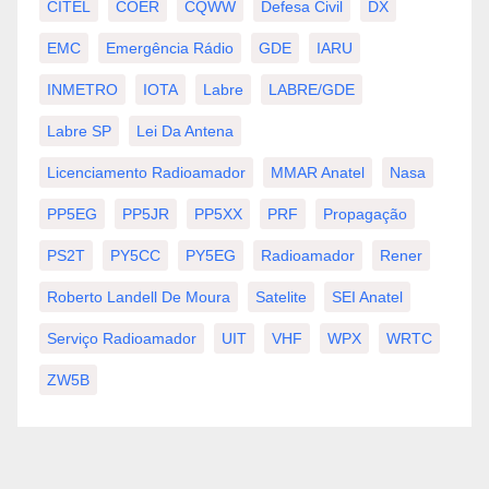
CITEL
COER
CQWW
Defesa Civil
DX
EMC
Emergência Rádio
GDE
IARU
INMETRO
IOTA
Labre
LABRE/GDE
Labre SP
Lei Da Antena
Licenciamento Radioamador
MMAR Anatel
Nasa
PP5EG
PP5JR
PP5XX
PRF
Propagação
PS2T
PY5CC
PY5EG
Radioamador
Rener
Roberto Landell De Moura
Satelite
SEI Anatel
Serviço Radioamador
UIT
VHF
WPX
WRTC
ZW5B