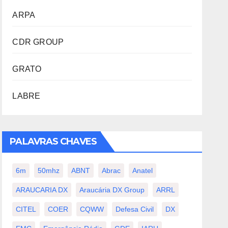
ARPA
CDR GROUP
GRATO
LABRE
PALAVRAS CHAVES
6m
50mhz
ABNT
Abrac
Anatel
ARAUCARIA DX
Araucária DX Group
ARRL
CITEL
COER
CQWW
Defesa Civil
DX