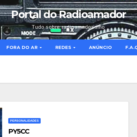
Portal do Radioamador
Tudo sobre radioamadorismo
FORA DO AR
REDES
ANÚNCIO
F.A.
PERSONALIDADES
PY5CC