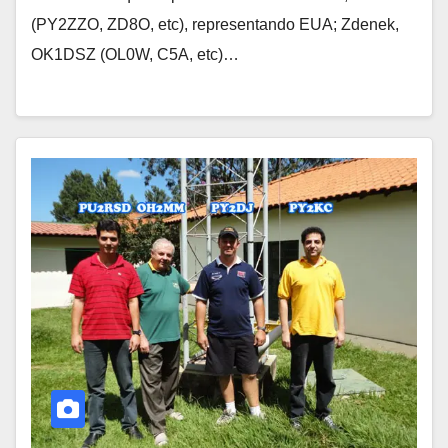
(PY2ZZO, ZD8O, etc), representando EUA; Zdenek,
OK1DSZ (OL0W, C5A, etc)…