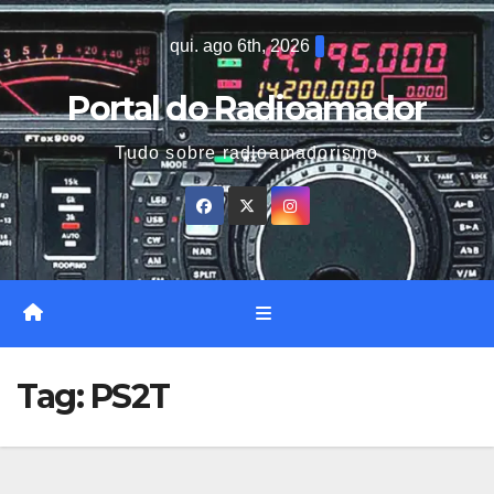
Skip
qui. ago 6th, 2026
to
content
Portal do Radioamador
Tudo sobre radioamadorismo
Tag:
PS2T