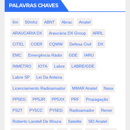
PALAVRAS CHAVES
6m
50mhz
ABNT
Abrac
Anatel
ARAUCARIA DX
Araucária DX Group
ARRL
CITEL
COER
CQWW
Defesa Civil
DX
EMC
Emergência Rádio
GDE
IARU
INMETRO
IOTA
Labre
LABRE/GDE
Labre SP
Lei Da Antena
Licenciamento Radioamador
MMAR Anatel
Nasa
PP5EG
PP5JR
PP5XX
PRF
Propagação
PS2T
PY5CC
PY5EG
Radioamador
Rener
Roberto Landell De Moura
Satelite
SEI Anatel