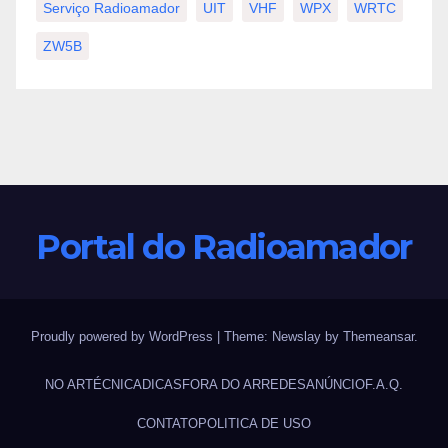
Serviço Radioamador
UIT
VHF
WPX
WRTC
ZW5B
Portal do Radioamador
Proudly powered by WordPress
|
Theme:
Newslay
by
Themeansar
.
NO AR
TÉCNICA
DICAS
FORA DO AR
REDES
ANÚNCIO
F.A.Q.
CONTATO
POLITICA DE USO