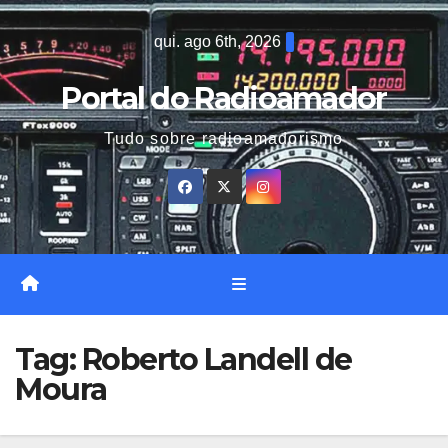
Skip
qui. ago 6th, 2026
to
content
Portal do Radioamador
Tudo sobre radioamadorismo
Tag:
Roberto Landell de
Moura