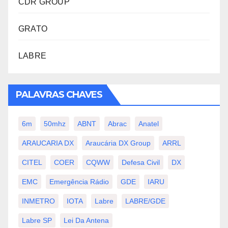
CDR GROUP
GRATO
LABRE
PALAVRAS CHAVES
6m
50mhz
ABNT
Abrac
Anatel
ARAUCARIA DX
Araucária DX Group
ARRL
CITEL
COER
CQWW
Defesa Civil
DX
EMC
Emergência Rádio
GDE
IARU
INMETRO
IOTA
Labre
LABRE/GDE
Labre SP
Lei Da Antena