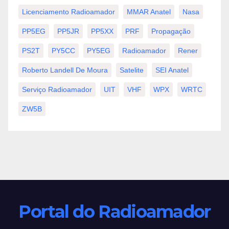
Licenciamento Radioamador
MMAR Anatel
Nasa
PP5EG
PP5JR
PP5XX
PRF
Propagação
PS2T
PY5CC
PY5EG
Radioamador
Rener
Roberto Landell De Moura
Satelite
SEI Anatel
Serviço Radioamador
UIT
VHF
WPX
WRTC
ZW5B
Portal do Radioamador