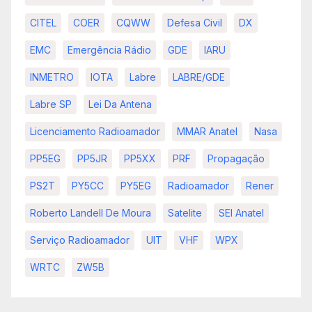
CITEL
COER
CQWW
Defesa Civil
DX
EMC
Emergência Rádio
GDE
IARU
INMETRO
IOTA
Labre
LABRE/GDE
Labre SP
Lei Da Antena
Licenciamento Radioamador
MMAR Anatel
Nasa
PP5EG
PP5JR
PP5XX
PRF
Propagação
PS2T
PY5CC
PY5EG
Radioamador
Rener
Roberto Landell De Moura
Satelite
SEI Anatel
Serviço Radioamador
UIT
VHF
WPX
WRTC
ZW5B