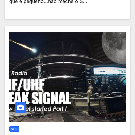
que é pequeno…não meche o S…
VHF