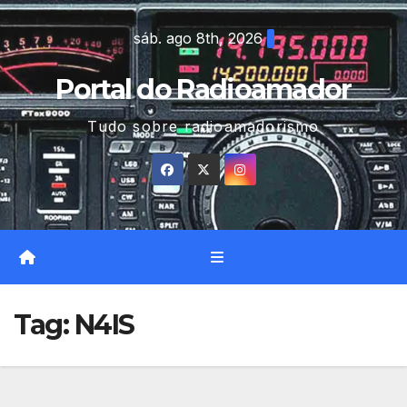
Skip
sáb. ago 8th, 2026
to
content
Portal do Radioamador
Tudo sobre radioamadorismo
Tag:
N4IS