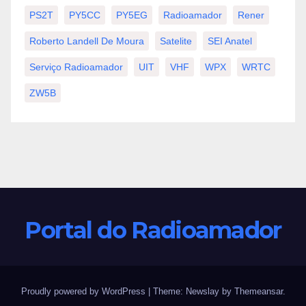
PS2T
PY5CC
PY5EG
Radioamador
Rener
Roberto Landell De Moura
Satelite
SEI Anatel
Serviço Radioamador
UIT
VHF
WPX
WRTC
ZW5B
Portal do Radioamador
Proudly powered by WordPress
|
Theme:
Newslay
by
Themeansar
.