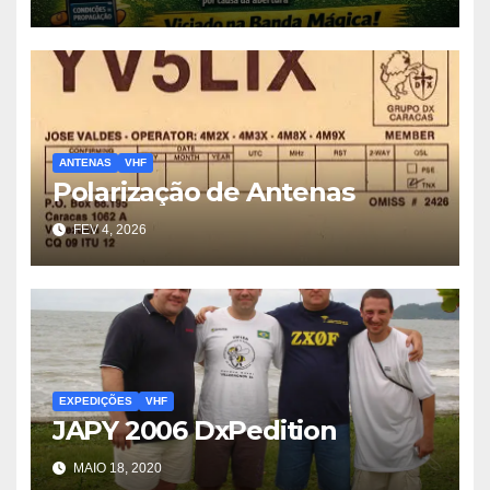
ANTENAS
VHF
Polarização de Antenas
FEV 4, 2026
EXPEDIÇÕES
VHF
JAPY 2006 DxPedition
MAIO 18, 2020