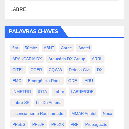
LABRE
PALAVRAS CHAVES
6m
50mhz
ABNT
Abrac
Anatel
ARAUCARIA DX
Araucária DX Group
ARRL
CITEL
COER
CQWW
Defesa Civil
DX
EMC
Emergência Rádio
GDE
IARU
INMETRO
IOTA
Labre
LABRE/GDE
Labre SP
Lei Da Antena
Licenciamento Radioamador
MMAR Anatel
Nasa
PP5EG
PP5JR
PP5XX
PRF
Propagação