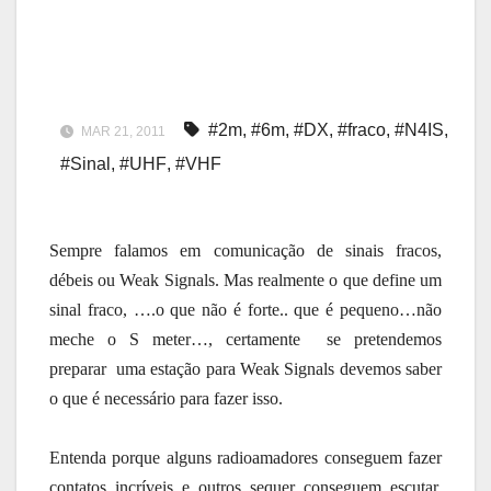
#2m
,
#6m
,
#DX
,
#fraco
,
#N4IS
,
MAR 21, 2011
#Sinal
,
#UHF
,
#VHF
Sempre falamos em comunicação de sinais fracos,
débeis ou Weak Signals. Mas realmente o que define um
sinal fraco, ….o que não é forte.. que é pequeno…não
meche o S meter…, certamente se pretendemos
preparar uma estação para Weak Signals devemos saber
o que é necessário para fazer isso.
Entenda porque alguns radioamadores conseguem fazer
contatos incríveis e outros sequer conseguem escutar.