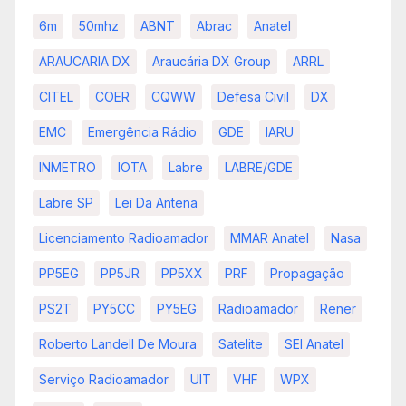
6m
50mhz
ABNT
Abrac
Anatel
ARAUCARIA DX
Araucária DX Group
ARRL
CITEL
COER
CQWW
Defesa Civil
DX
EMC
Emergência Rádio
GDE
IARU
INMETRO
IOTA
Labre
LABRE/GDE
Labre SP
Lei Da Antena
Licenciamento Radioamador
MMAR Anatel
Nasa
PP5EG
PP5JR
PP5XX
PRF
Propagação
PS2T
PY5CC
PY5EG
Radioamador
Rener
Roberto Landell De Moura
Satelite
SEI Anatel
Serviço Radioamador
UIT
VHF
WPX