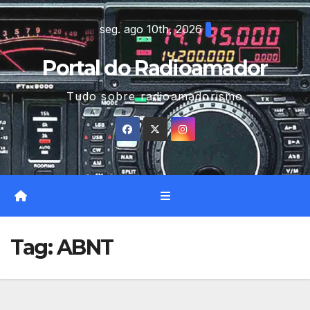
Skip
seg. ago 10th, 2026
to
content
Portal do Radioamador
Tudo sobre radioamadorismo
Tag:
ABNT