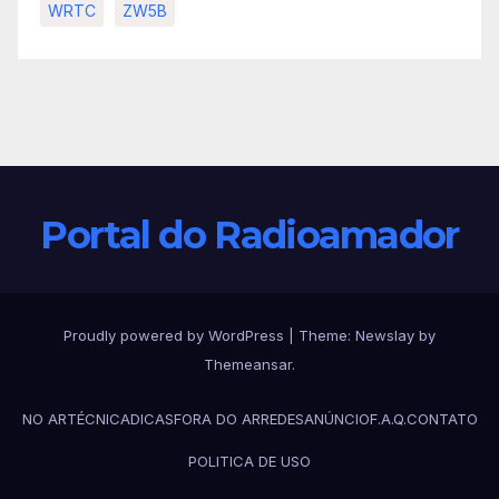
WRTC
ZW5B
Portal do Radioamador
Proudly powered by WordPress
|
Theme:
Newslay
by
Themeansar
.
NO AR
TÉCNICA
DICAS
FORA DO AR
REDES
ANÚNCIO
F.A.Q.
CONTATO
POLITICA DE USO