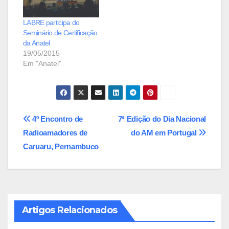
LABRE participa do
Seminário de Certificação
da Anatel
19/05/2015
Em "Anatel"
Navegação
4º Encontro de
7ª Edição do Dia Nacional
Radioamadores de
do AM em Portugal
de
Caruaru, Pernambuco
Post
Artigos Relacionados