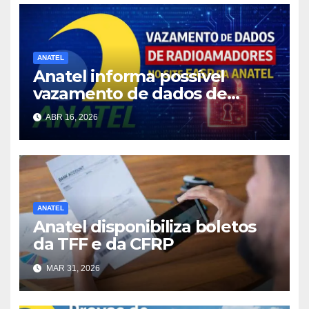
ANATEL
Anatel informa possível
vazamento de dados de
Radioamadores
ABR 16, 2026
ANATEL
Anatel disponibiliza boletos
da TFF e da CFRP
MAR 31, 2026