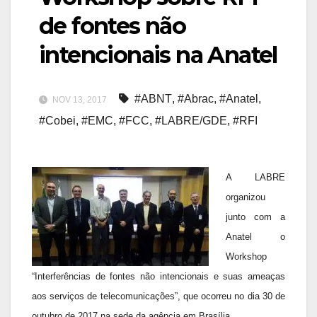
de fontes não
intencionais na Anatel
#ABNT
,
#Abrac
,
#Anatel
,
NOV 13, 2017
#Cobei
,
#EMC
,
#FCC
,
#LABRE/GDE
,
#RFI
A LABRE
organizou
junto com a
Anatel o
Workshop
“Interferências de fontes não intencionais e suas ameaças
aos serviços de telecomunicações”, que ocorreu no dia 30 de
outubro de 2017 na sede da agência em Brasília.