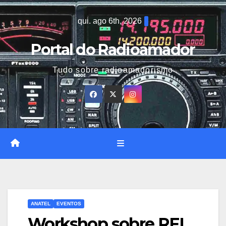
Skip
qui. ago 6th, 2026
to
content
Portal do Radioamador
Tudo sobre radioamadorismo
ANATEL
EVENTOS
Workshop sobre RFI