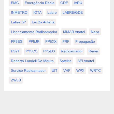
EMC
Emergência Rádio
GDE
IARU
INMETRO
IOTA
Labre
LABRE/GDE
Labre SP
Lei Da Antena
Licenciamento Radioamador
MMAR Anatel
Nasa
PP5EG
PP5JR
PP5XX
PRF
Propagação
PS2T
PY5CC
PY5EG
Radioamador
Rener
Roberto Landell De Moura
Satelite
SEI Anatel
Serviço Radioamador
UIT
VHF
WPX
WRTC
ZW5B