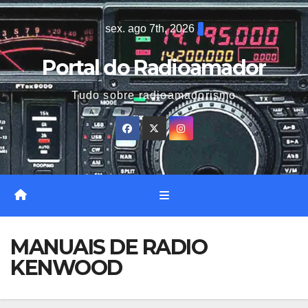
Skip
sex. ago 7th, 2026
to
content
Portal do Radioamador
Tudo sobre radioamadorismo
MANUAIS DE RADIO
KENWOOD