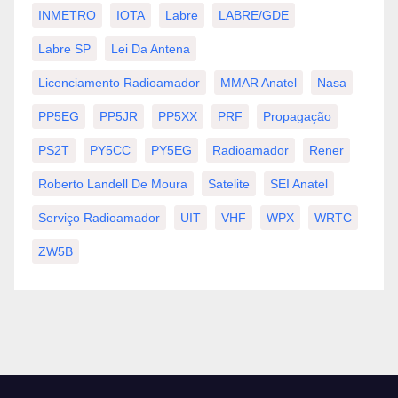
INMETRO
IOTA
Labre
LABRE/GDE
Labre SP
Lei Da Antena
Licenciamento Radioamador
MMAR Anatel
Nasa
PP5EG
PP5JR
PP5XX
PRF
Propagação
PS2T
PY5CC
PY5EG
Radioamador
Rener
Roberto Landell De Moura
Satelite
SEI Anatel
Serviço Radioamador
UIT
VHF
WPX
WRTC
ZW5B