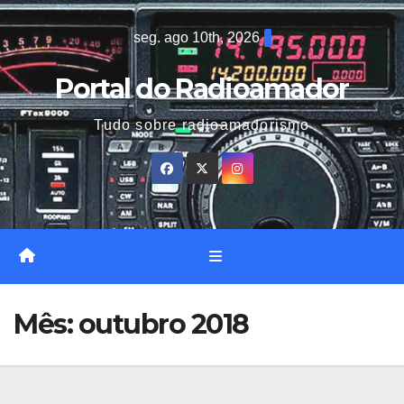
Skip
seg. ago 10th, 2026
to
content
Portal do Radioamador
Tudo sobre radioamadorismo
Mês:
outubro 2018