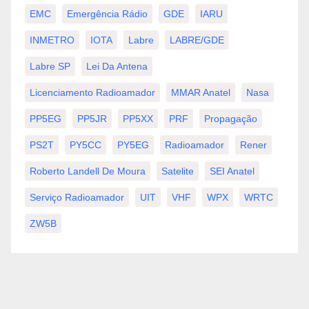
EMC
Emergência Rádio
GDE
IARU
INMETRO
IOTA
Labre
LABRE/GDE
Labre SP
Lei Da Antena
Licenciamento Radioamador
MMAR Anatel
Nasa
PP5EG
PP5JR
PP5XX
PRF
Propagação
PS2T
PY5CC
PY5EG
Radioamador
Rener
Roberto Landell De Moura
Satelite
SEI Anatel
Serviço Radioamador
UIT
VHF
WPX
WRTC
ZW5B