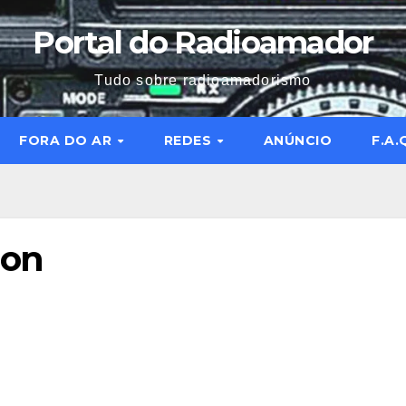
Portal do Radioamador
Tudo sobre radioamadorismo
FORA DO AR
REDES
ANÚNCIO
F.A.
ion