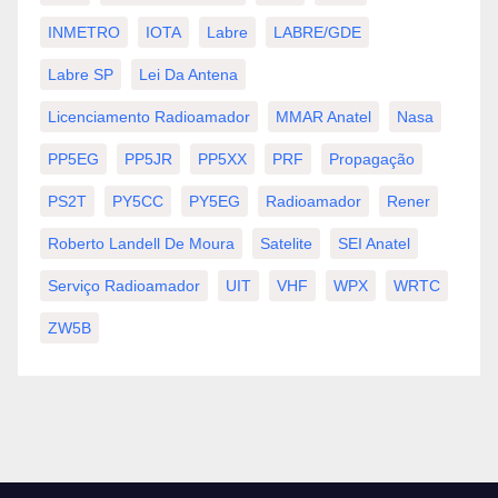
INMETRO
IOTA
Labre
LABRE/GDE
Labre SP
Lei Da Antena
Licenciamento Radioamador
MMAR Anatel
Nasa
PP5EG
PP5JR
PP5XX
PRF
Propagação
PS2T
PY5CC
PY5EG
Radioamador
Rener
Roberto Landell De Moura
Satelite
SEI Anatel
Serviço Radioamador
UIT
VHF
WPX
WRTC
ZW5B