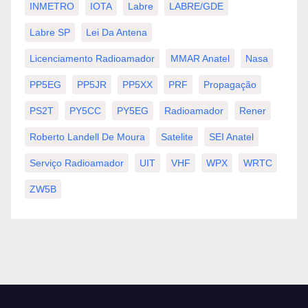
INMETRO
IOTA
Labre
LABRE/GDE
Labre SP
Lei Da Antena
Licenciamento Radioamador
MMAR Anatel
Nasa
PP5EG
PP5JR
PP5XX
PRF
Propagação
PS2T
PY5CC
PY5EG
Radioamador
Rener
Roberto Landell De Moura
Satelite
SEI Anatel
Serviço Radioamador
UIT
VHF
WPX
WRTC
ZW5B