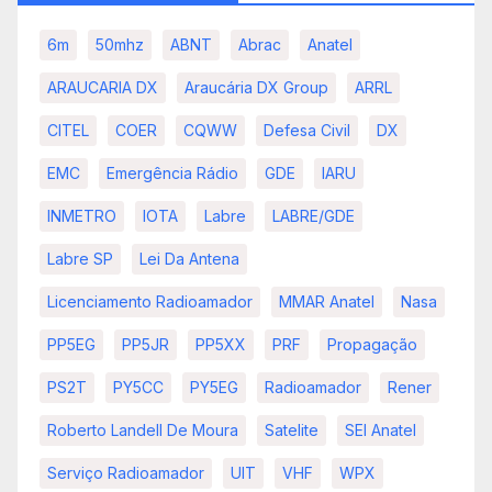
6m
50mhz
ABNT
Abrac
Anatel
ARAUCARIA DX
Araucária DX Group
ARRL
CITEL
COER
CQWW
Defesa Civil
DX
EMC
Emergência Rádio
GDE
IARU
INMETRO
IOTA
Labre
LABRE/GDE
Labre SP
Lei Da Antena
Licenciamento Radioamador
MMAR Anatel
Nasa
PP5EG
PP5JR
PP5XX
PRF
Propagação
PS2T
PY5CC
PY5EG
Radioamador
Rener
Roberto Landell De Moura
Satelite
SEI Anatel
Serviço Radioamador
UIT
VHF
WPX