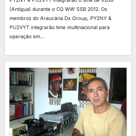
PY2NY e PU2VYT integrarão o time de V26B
(Antígua) durante o CQ WW SSB 2012. Os
membros do Araucária Dx Group, PY2NY &
PU2VYT integrarão time multinacional para
operação em…