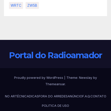
WRTC
ZW5B
Portal do Radioamador
Proudly powered by WordPress
|
Theme:
Newslay
by
Themeansar
.
NO AR
TÉCNICA
DICAS
FORA DO AR
REDES
ANÚNCIO
F.A.Q.
CONTATO
POLITICA DE USO