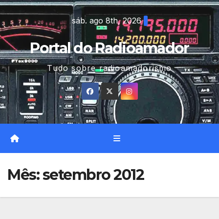
Skip
sáb. ago 8th, 2026
to
content
Portal do Radioamador
Tudo sobre radioamadorismo
Mês:
setembro 2012