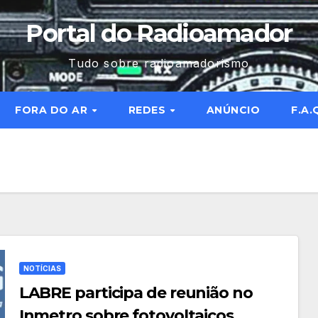
Portal do Radioamador
Tudo sobre radioamadorismo
FORA DO AR
REDES
ANÚNCIO
F.A.
NOTÍCIAS
LABRE participa de reunião no
Inmetro sobre fotovoltaicos