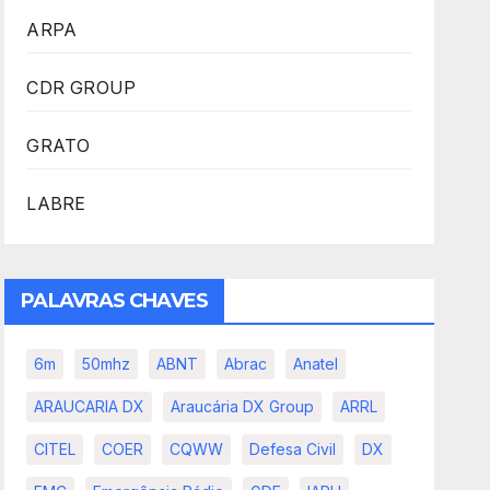
ARPA
CDR GROUP
GRATO
LABRE
PALAVRAS CHAVES
6m
50mhz
ABNT
Abrac
Anatel
ARAUCARIA DX
Araucária DX Group
ARRL
CITEL
COER
CQWW
Defesa Civil
DX