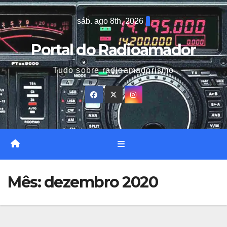
Skip
sáb. ago 8th, 2026
to
content
Portal do Radioamador
Tudo sobre radioamadorismo
Mês:
dezembro 2020