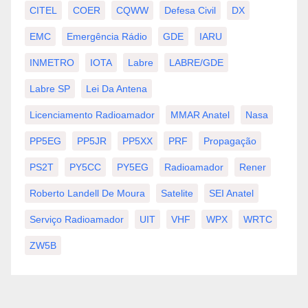
CITEL
COER
CQWW
Defesa Civil
DX
EMC
Emergência Rádio
GDE
IARU
INMETRO
IOTA
Labre
LABRE/GDE
Labre SP
Lei Da Antena
Licenciamento Radioamador
MMAR Anatel
Nasa
PP5EG
PP5JR
PP5XX
PRF
Propagação
PS2T
PY5CC
PY5EG
Radioamador
Rener
Roberto Landell De Moura
Satelite
SEI Anatel
Serviço Radioamador
UIT
VHF
WPX
WRTC
ZW5B