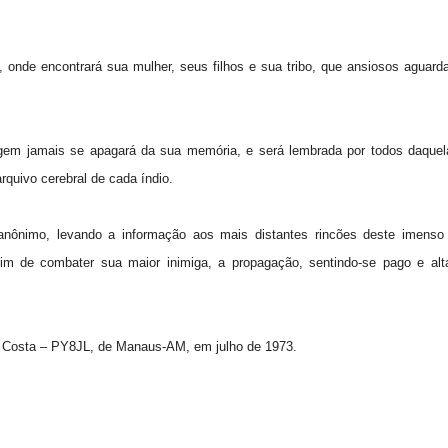
 onde encontrará sua mulher, seus filhos e sua tribo, que ansiosos aguar
gem jamais se apagará da sua memória, e será lembrada por todos daquela
quivo cerebral de cada índio.
anônimo, levando a informação aos mais distantes rincões deste imenso 
im de combater sua maior inimiga, a propagação, sentindo-se pago e al
da Costa – PY8JL, de Manaus-AM, em julho de 1973.