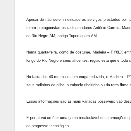
Apesar de não serem novidade os serviços prestados por tod
foram protagonistas os radioamadores Antônio Carreira M
do Rio Negro-AM, antiga Tapuruquara-AM.
Numa quarta-feira, como de costume, Madeira – PY8LX entro
longo do Rio Negro e seus afluentes, região esta que é toda c
Na faixa dos 40 metros e com carga reduzida, o Madeira – 
seus radinhos de pilha, o caboclo ribeirinho ou da terra fir
Essas informações são as mais variadas possíveis; vão desde
E por aí vai ao éter uma gama incalculável de informações qu
do progresso tecnológico.