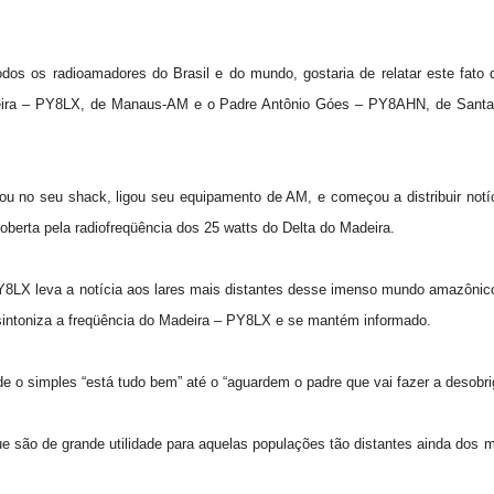
os os radioamadores do Brasil e do mundo, gostaria de relatar este fato 
adeira – PY8LX, de Manaus-AM e o Padre Antônio Góes – PY8AHN, de Santa
u no seu shack, ligou seu equipamento de AM, e começou a distribuir notí
oberta pela radiofreqüência dos 25 watts do Delta do Madeira.
PY8LX leva a notícia aos lares mais distantes desse imenso mundo amazôni
me sintoniza a freqüência do Madeira – PY8LX e se mantém informado.
 o simples “está tudo bem” até o “aguardem o padre que vai fazer a desobri
e são de grande utilidade para aquelas populações tão distantes ainda dos m