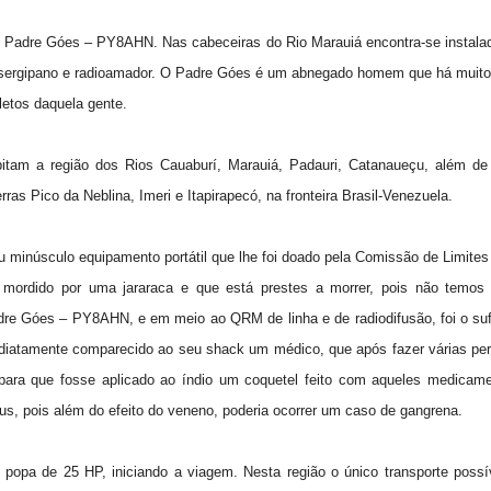
do Padre Góes – PY8AHN. Nas cabeceiras do Rio Marauiá encontra-se instal
iro, sergipano e radioamador. O Padre Góes é um abnegado homem que há muit
letos daquela gente.
bitam a região dos Rios Cauaburí, Marauiá, Padauri, Catanaueçu, além de
ras Pico da Neblina, Imeri e Itapirapecó, na fronteira Brasil-Venezuela.
inúsculo equipamento portátil que lhe foi doado pela Comissão de Limites 
i mordido por uma jararaca e que está prestes a morrer, pois não temos
adre Góes – PY8AHN, e em meio ao QRM de linha e de radiodifusão, foi o suf
diatamente comparecido ao seu shack um médico, que após fazer várias pe
para que fosse aplicado ao índio um coquetel feito com aqueles medicam
s, pois além do efeito do veneno, poderia ocorrer um caso de gangrena.
opa de 25 HP, iniciando a viagem. Nesta região o único transporte possí