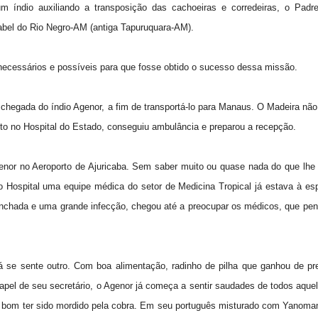
 índio auxiliando a transposição das cachoeiras e corredeiras, o Pad
sabel do Rio Negro-AM (antiga Tapuruquara-AM).
ecessários e possíveis para que fosse obtido o sucesso dessa missão.
hegada do índio Agenor, a fim de transportá-lo para Manaus. O Madeira não
to no Hospital do Estado, conseguiu ambulância e preparou a recepção.
enor no Aeroporto de Ajuricaba. Sem saber muito ou quase nada do que lhe
 Hospital uma equipe médica do setor de Medicina Tropical já estava à es
inchada e uma grande infecção, chegou até a preocupar os médicos, que pe
já se sente outro. Com boa alimentação, radinho de pilha que ganhou de pr
apel de seu secretário, o Agenor já começa a sentir saudades de todos aque
é bom ter sido mordido pela cobra. Em seu português misturado com Yanoma