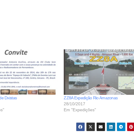
de Dxistas
ZZ8A Expedição Rio Amazonas
28/10/2017
s"
Em "Expedições"