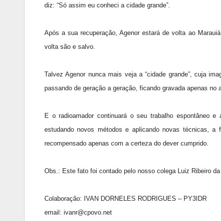
diz: “Só assim eu conheci a cidade grande”.
Após a sua recuperação, Agenor estará de volta ao Marauiá,
volta são e salvo.
Talvez Agenor nunca mais veja a “cidade grande”, cuja ima
passando de geração a geração, ficando gravada apenas no ar
E o radioamador continuará o seu trabalho espontâneo e 
estudando novos métodos e aplicando novas técnicas, a f
recompensado apenas com a certeza do dever cumprido.
Obs.: Este fato foi contado pelo nosso colega Luiz Ribeiro 
Colaboração: IVAN DORNELES RODRIGUES – PY3IDR
email: ivanr@cpovo.net