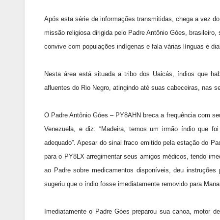
Após esta série de informações transmitidas, chega a vez 
missão religiosa dirigida pelo Padre Antônio Góes, brasile
convive com populações indígenas e fala várias línguas e dia
Nesta área está situada a tribo dos Uaicás, índios que ha
afluentes do Rio Negro, atingindo até suas cabeceiras, nas ser
O Padre Antônio Góes – PY8AHN breca a frequência com seu m
Venezuela, e diz: “Madeira, temos um irmão índio que fo
adequado”. Apesar do sinal fraco emitido pela estação do P
para o PY8LX arregimentar seus amigos médicos, tendo ime
ao Padre sobre medicamentos disponíveis, deu instruções 
sugeriu que o índio fosse imediatamente removido para Manau
Imediatamente o Padre Góes preparou sua canoa, motor de p