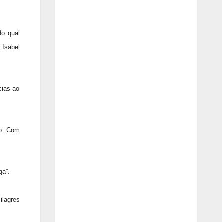
do qual
 Isabel
cias ao
co. Com
ga”.
ilagres