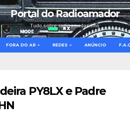
Portal do Radioamador
Tudo sobre radioamadorismo
FORA DO AR
REDES
ANÚNCIO
F.A.
adeira PY8LX e Padre
AHN