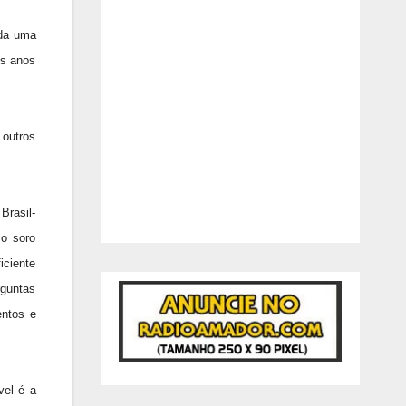
ada uma
os anos
 outros
Brasil-
 o soro
iciente
rguntas
entos e
vel é a