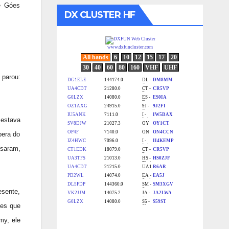
re Góes
DX CLUSTER HF
 parou:
 estava
pera do
nsaram,
esente,
les que
my, ele