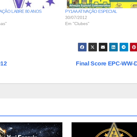
ÇÃO LABRE 80 ANOS
PY1AA ATIVAÇÃO ESPECIAL
30/07/2012
as"
Em "Clubes"
12
Final Score EPC-WW-