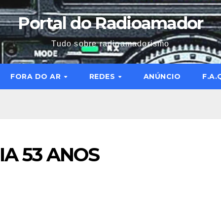
Portal do Radioamador
Tudo sobre radioamadorismo
FORA DO AR
REDES
ANÚNCIO
F.A.
IA 53 ANOS