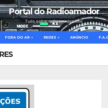
Portal do Radioamador
Tudo sobre radioamadorismo
FORA DO AR
REDES
ANÚNCIO
F.A.
RES