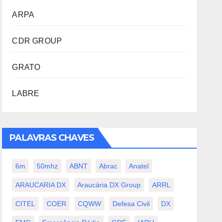
ARPA
CDR GROUP
GRATO
LABRE
PALAVRAS CHAVES
6m
50mhz
ABNT
Abrac
Anatel
ARAUCARIA DX
Araucária DX Group
ARRL
CITEL
COER
CQWW
Defesa Civil
DX