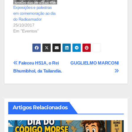
Exposições e palestras
em comemoração ao dia
do Radioamador
25/10/2017
Em "Eventos"
Navegação
Faleceu HS1A, o Rei
GUGLIELMO MARCONI
Bhumibhol, da Tailandia.
de
Post
Artigos Relacionados