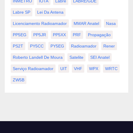
INMETRO
IOTA
Labre
LABRE/GDE
Labre SP
Lei Da Antena
Licenciamento Radioamador
MMAR Anatel
Nasa
PP5EG
PP5JR
PP5XX
PRF
Propagação
PS2T
PY5CC
PY5EG
Radioamador
Rener
Roberto Landell De Moura
Satelite
SEI Anatel
Serviço Radioamador
UIT
VHF
WPX
WRTC
ZW5B