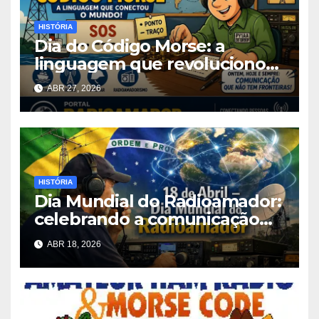
HISTÓRIA
Dia do Código Morse: a
linguagem que revolucionou
a comunicação mundial
ABR 27, 2026
HISTÓRIA
Dia Mundial do Radioamador:
celebrando a comunicação
que conecta o mundo
ABR 18, 2026