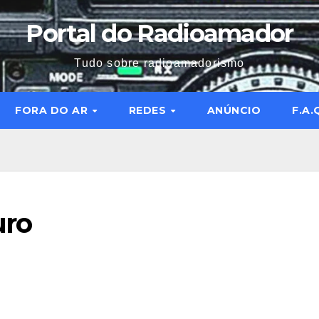
Portal do Radioamador
Tudo sobre radioamadorismo
FORA DO AR
REDES
ANÚNCIO
F.A.
uro