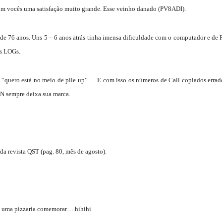
m vocês uma satisfação muito grande. Esse veinho danado (PV8ADI).
de 76 anos. Uns 5 – 6 anos atrás tinha imensa dificuldade com o computador e de
os LOGs.
, “quero está no meio de pile up”…. E com isso os números de Call copiados errad
 sempre deixa sua marca.
 revista QST (pag. 80, mês de agosto).
ra uma pizzaria comemorar….hihihi