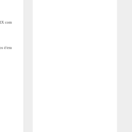
 RX com
os é/era