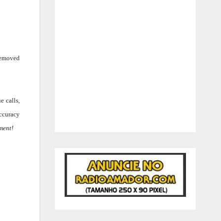
 removed
e calls,
accuracy
ment!