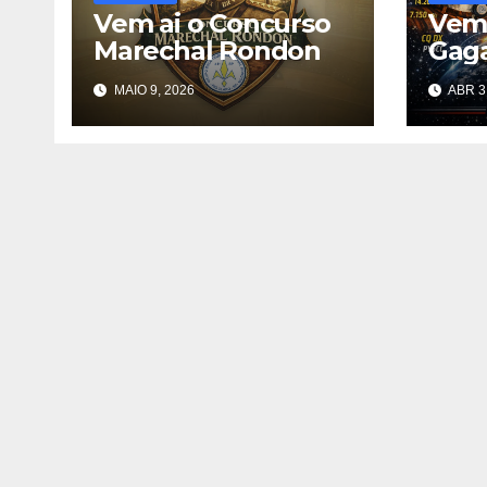
Vem ai o Concurso
Vem 
Marechal Rondon
Gaga
Inte
MAIO 9, 2026
ABR 3
Cont