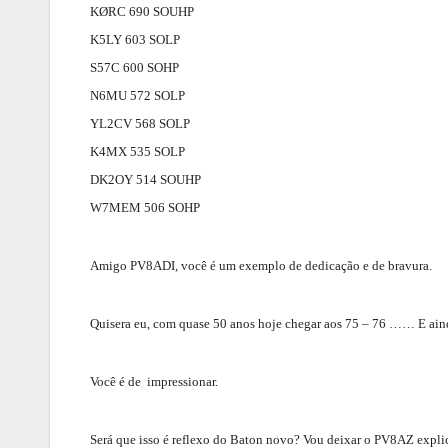
KØRC 690 SOUHP
K5LY 603 SOLP
S57C 600 SOHP
N6MU 572 SOLP
YL2CV 568 SOLP
K4MX 535 SOLP
DK2OY 514 SOUHP
W7MEM 506 SOHP
Amigo PV8ADI, você é um exemplo de dedicação e de bravura.
Quisera eu, com quase 50 anos hoje chegar aos 75 – 76 …… E ain
Você é de impressionar.
Será que isso é reflexo do Baton novo? Vou deixar o PV8AZ expli