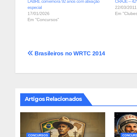
LABRE comemora 92 anos com ativação
CRAJE – 42
especial
22/03/2011
17/01/2026
Em "Clubes
Em "Concursos"
Navegação
Brasileiros no WRTC 2014
de
Post
Artigos Relacionados
CONCURSOS
CONCUR