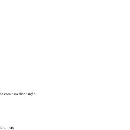
da com essa disposição.
car….rsrs