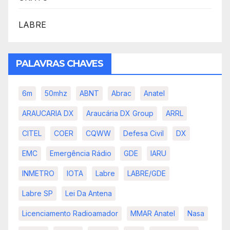
LABRE
PALAVRAS CHAVES
6m
50mhz
ABNT
Abrac
Anatel
ARAUCARIA DX
Araucária DX Group
ARRL
CITEL
COER
CQWW
Defesa Civil
DX
EMC
Emergência Rádio
GDE
IARU
INMETRO
IOTA
Labre
LABRE/GDE
Labre SP
Lei Da Antena
Licenciamento Radioamador
MMAR Anatel
Nasa