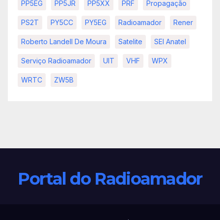
PP5EG
PP5JR
PP5XX
PRF
Propagação
PS2T
PY5CC
PY5EG
Radioamador
Rener
Roberto Landell De Moura
Satelite
SEI Anatel
Serviço Radioamador
UIT
VHF
WPX
WRTC
ZW5B
Portal do Radioamador