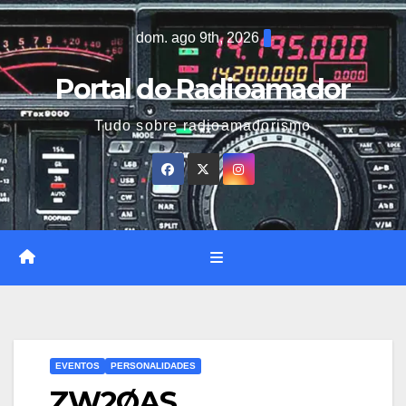
Skip
dom. ago 9th, 2026
to
content
Portal do Radioamador
Tudo sobre radioamadorismo
EVENTOS
PERSONALIDADES
ZW2ØAS