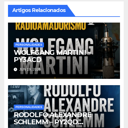
Artigos Relacionados
PERSONALIDADES
WOLFGANG MARTINI –
PY3ACD
JUN 19, 2026
PERSONALIDADES
RODOLFO ALEXANDRE
SCHLEMM – PY2QD