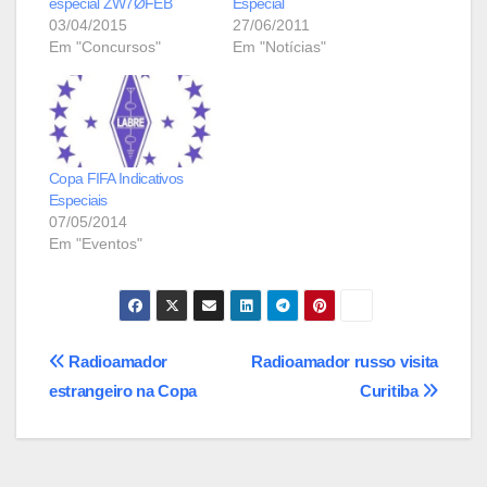
especial ZW7ØFEB
Especial
03/04/2015
27/06/2011
Em "Concursos"
Em "Notícias"
Copa FIFA Indicativos
Especiais
07/05/2014
Em "Eventos"
Navegação
Radioamador
Radioamador russo visita
estrangeiro na Copa
Curitiba
de
Post