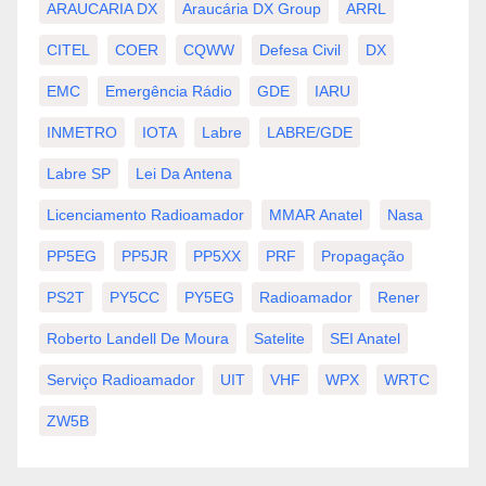
ARAUCARIA DX
Araucária DX Group
ARRL
CITEL
COER
CQWW
Defesa Civil
DX
EMC
Emergência Rádio
GDE
IARU
INMETRO
IOTA
Labre
LABRE/GDE
Labre SP
Lei Da Antena
Licenciamento Radioamador
MMAR Anatel
Nasa
PP5EG
PP5JR
PP5XX
PRF
Propagação
PS2T
PY5CC
PY5EG
Radioamador
Rener
Roberto Landell De Moura
Satelite
SEI Anatel
Serviço Radioamador
UIT
VHF
WPX
WRTC
ZW5B