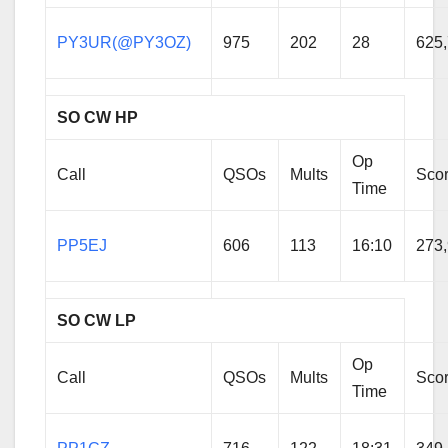
PY3UR(@PY3OZ)
975
202
28
625
SO CW HP
Op
Call
QSOs
Mults
Sco
Time
PP5EJ
606
113
16:10
273
SO CW LP
Op
Call
QSOs
Mults
Sco
Time