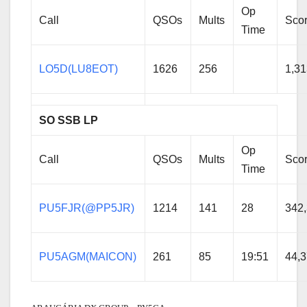
Op
Call
QSOs
Mults
Sco
Time
LO5D(LU8EOT)
1626
256
1,31
SO SSB LP
Op
Call
QSOs
Mults
Sco
Time
PU5FJR(@PP5JR)
1214
141
28
342
PU5AGM(MAICON)
261
85
19:51
44,