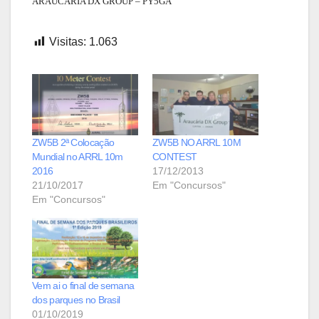
ARAUCÁRIA DX GROUP – PY5GA
Visitas:
1.063
ZW5B 2ª Colocação
ZW5B NO ARRL 10M
Mundial no ARRL 10m
CONTEST
2016
17/12/2013
21/10/2017
Em "Concursos"
Em "Concursos"
Vem ai o final de semana
dos parques no Brasil
01/10/2019