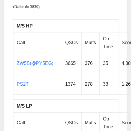
(Dados do 3830).
M/S HP
Op
Call
QSOs
Mults
Sco
Time
ZW5B(@PY5EG)
3665
376
35
4,38
PS2T
1374
278
33
1,26
M/S LP
Op
Call
QSOs
Mults
Sco
Time