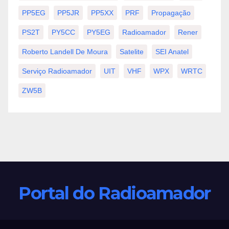
PP5EG
PP5JR
PP5XX
PRF
Propagação
PS2T
PY5CC
PY5EG
Radioamador
Rener
Roberto Landell De Moura
Satelite
SEI Anatel
Serviço Radioamador
UIT
VHF
WPX
WRTC
ZW5B
Portal do Radioamador