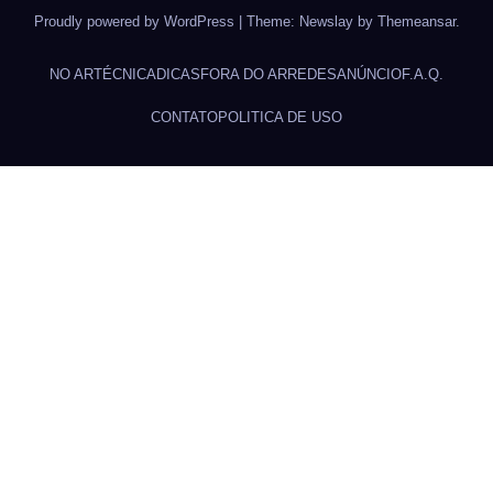
Proudly powered by WordPress
|
Theme:
Newslay
by
Themeansar
.
NO AR
TÉCNICA
DICAS
FORA DO AR
REDES
ANÚNCIO
F.A.Q.
CONTATO
POLITICA DE USO