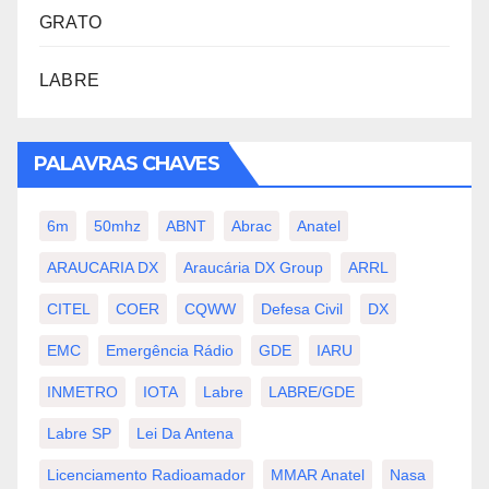
GRATO
LABRE
PALAVRAS CHAVES
6m
50mhz
ABNT
Abrac
Anatel
ARAUCARIA DX
Araucária DX Group
ARRL
CITEL
COER
CQWW
Defesa Civil
DX
EMC
Emergência Rádio
GDE
IARU
INMETRO
IOTA
Labre
LABRE/GDE
Labre SP
Lei Da Antena
Licenciamento Radioamador
MMAR Anatel
Nasa