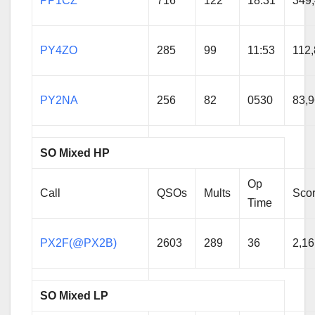
PP1CZ
716
122
18:31
349
PY4ZO
285
99
11:53
112
PY2NA
256
82
0530
83,
SO Mixed HP
Op
Call
QSOs
Mults
Sco
Time
PX2F(@PX2B)
2603
289
36
2,16
SO Mixed LP