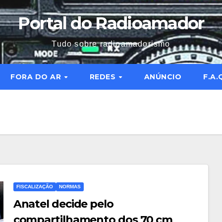
Portal do Radioamador
Tudo sobre radioamadorismo
FORA DO AR
REDES
ANÚNCIO
F.A.
FISCALIZAÇÃO
NORMAS
Anatel decide pelo
compartilhamento dos 70 cm