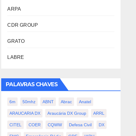
ARPA
CDR GROUP
GRATO
LABRE
PALAVRAS CHAVES
6m
50mhz
ABNT
Abrac
Anatel
ARAUCARIA DX
Araucária DX Group
ARRL
CITEL
COER
CQWW
Defesa Civil
DX