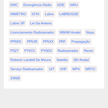
EMC
Emergência Rádio
GDE
IARU
INMETRO
IOTA
Labre
LABRE/GDE
Labre SP
Lei Da Antena
Licenciamento Radioamador
MMAR Anatel
Nasa
PP5EG
PP5JR
PP5XX
PRF
Propagação
PS2T
PY5CC
PY5EG
Radioamador
Rener
Roberto Landell De Moura
Satelite
SEI Anatel
Serviço Radioamador
UIT
VHF
WPX
WRTC
ZW5B