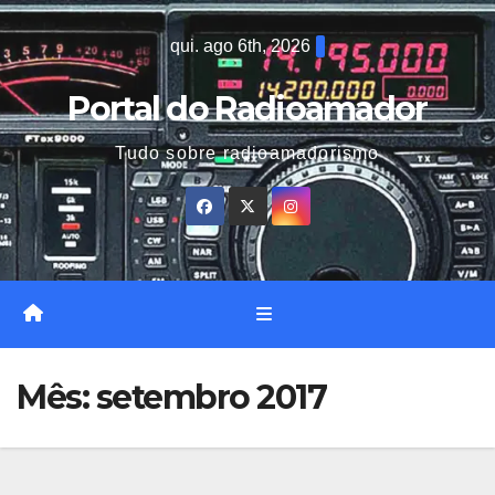
Skip
qui. ago 6th, 2026
to
content
Portal do Radioamador
Tudo sobre radioamadorismo
Mês:
setembro 2017