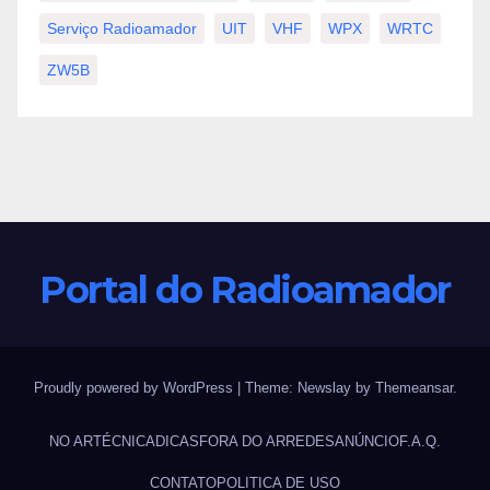
Serviço Radioamador
UIT
VHF
WPX
WRTC
ZW5B
Portal do Radioamador
Proudly powered by WordPress
|
Theme:
Newslay
by
Themeansar
.
NO AR
TÉCNICA
DICAS
FORA DO AR
REDES
ANÚNCIO
F.A.Q.
CONTATO
POLITICA DE USO