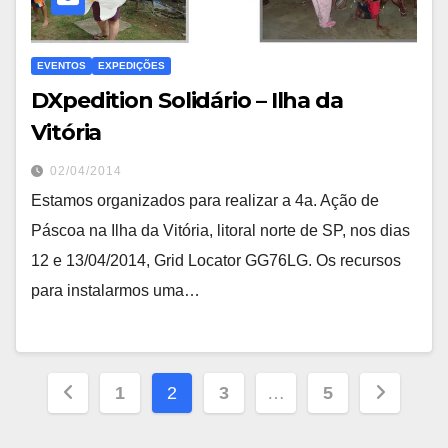
EVENTOS
EXPEDIÇÕES
DXpedition Solidário – Ilha da
Vitória
02/04/2014
Estamos organizados para realizar a 4a. Ação de
Páscoa na Ilha da Vitória, litoral norte de SP, nos dias
12 e 13/04/2014, Grid Locator GG76LG. Os recursos
para instalarmos uma…
Paginação
1
2
3
…
5
de