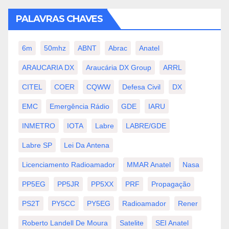
PALAVRAS CHAVES
6m
50mhz
ABNT
Abrac
Anatel
ARAUCARIA DX
Araucária DX Group
ARRL
CITEL
COER
CQWW
Defesa Civil
DX
EMC
Emergência Rádio
GDE
IARU
INMETRO
IOTA
Labre
LABRE/GDE
Labre SP
Lei Da Antena
Licenciamento Radioamador
MMAR Anatel
Nasa
PP5EG
PP5JR
PP5XX
PRF
Propagação
PS2T
PY5CC
PY5EG
Radioamador
Rener
Roberto Landell De Moura
Satelite
SEI Anatel