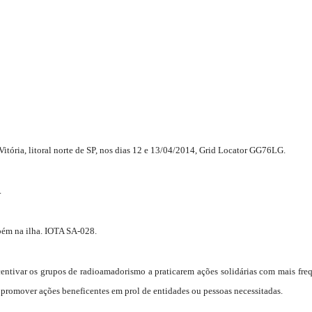
itória, litoral norte de SP, nos dias 12 e 13/04/2014, Grid Locator
GG76LG.
.
bém na ilha. IOTA SA-028.
centivar os grupos de radioamadorismo a praticarem ações
solidárias com mais fre
a promover ações beneficentes em prol de entidades ou pessoas necessitadas.