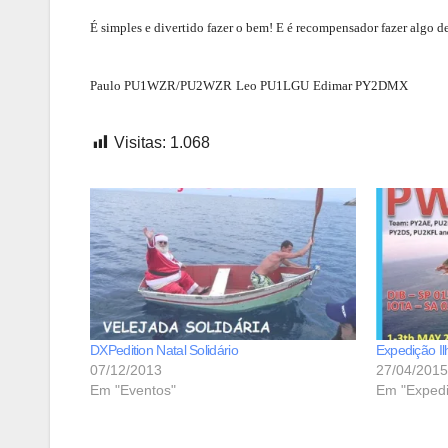
É simples e divertido fazer o bem! E é recompensador fazer algo d
Paulo PU1WZR/PU2WZR
Leo PU1LGU
Edimar PY2DMX
Visitas:
1.068
DXPedition Natal Solidário
Expedição I
07/12/2013
27/04/2015
Em "Eventos"
Em "Expedi