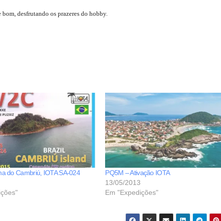
e bom, desfrutando os prazeres do hobby.
lha do Cambriú, IOTA SA-024
PQ5M – Ativação IOTA
13/05/2013
ções"
Em "Expedições"