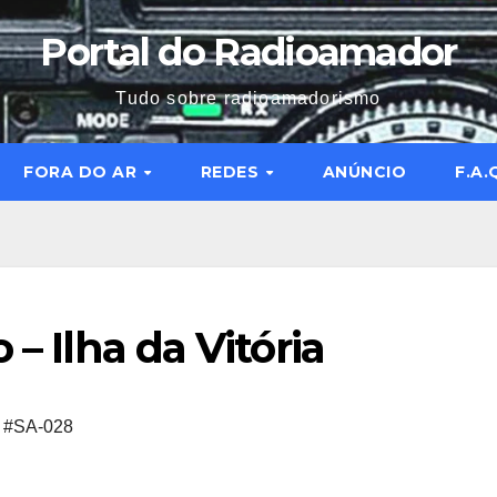
Portal do Radioamador
Tudo sobre radioamadorismo
FORA DO AR
REDES
ANÚNCIO
F.A.
 – Ilha da Vitória
,
#SA-028