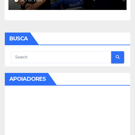
SET 11, 2025
no RS
BUSCA
APOIADORES