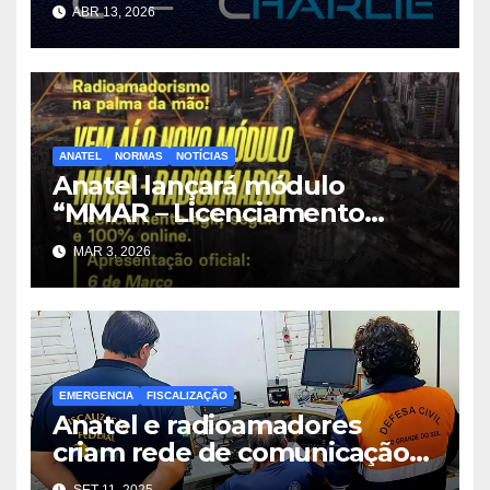
ABR 13, 2026
ANATEL
NORMAS
NOTÍCIAS
Anatel lançará módulo
“MMAR – Licenciamento
Radioamador”
MAR 3, 2026
EMERGENCIA
FISCALIZAÇÃO
Anatel e radioamadores
criam rede de comunicação
para emergências climáticas