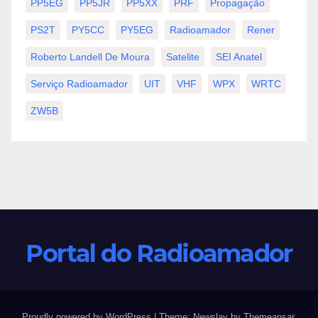
PP5EG
PP5JR
PP5XX
PRF
Propagação
PS2T
PY5CC
PY5EG
Radioamador
Rener
Roberto Landell De Moura
Satelite
SEI Anatel
Serviço Radioamador
UIT
VHF
WPX
WRTC
ZW5B
Portal do Radioamador
Proudly powered by WordPress
|
Theme:
Newslay
by
Themeansar
.