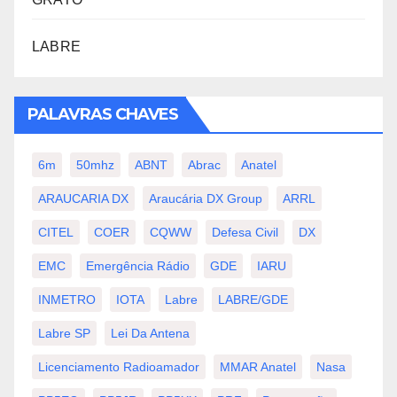
LABRE
PALAVRAS CHAVES
6m
50mhz
ABNT
Abrac
Anatel
ARAUCARIA DX
Araucária DX Group
ARRL
CITEL
COER
CQWW
Defesa Civil
DX
EMC
Emergência Rádio
GDE
IARU
INMETRO
IOTA
Labre
LABRE/GDE
Labre SP
Lei Da Antena
Licenciamento Radioamador
MMAR Anatel
Nasa