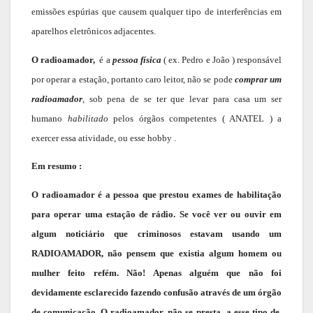
emissões espúrias que causem qualquer tipo de interferências em
aparelhos eletrônicos adjacentes.
O radioamador,
é a
pessoa física
( ex. Pedro e João ) responsável
por operar a estação, portanto caro leitor, não se pode
comprar um
radioamador
, sob pena de se ter que levar para casa um ser
humano
habilitado
pelos órgãos competentes ( ANATEL ) a
exercer essa atividade, ou esse hobby .
Em resumo :
O radioamador é a pessoa que prestou exames de habilitação
para operar uma estação de rádio. Se você ver ou ouvir em
algum noticiário que criminosos estavam usando um
RADIOAMADOR, não pensem que existia algum homem ou
mulher feito refém. Não! Apenas alguém que não foi
devidamente esclarecido fazendo confusão através de um órgão
de comunicação. O radioamador, não se presta a esse tipo de