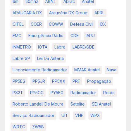
6m
50mhz
ABNT
Abrac
Anatel
ARAUCARIA DX
Araucária DX Group
ARRL
CITEL
COER
CQWW
Defesa Civil
DX
EMC
Emergência Rádio
GDE
IARU
INMETRO
IOTA
Labre
LABRE/GDE
Labre SP
Lei Da Antena
Licenciamento Radioamador
MMAR Anatel
Nasa
PP5EG
PP5JR
PP5XX
PRF
Propagação
PS2T
PY5CC
PY5EG
Radioamador
Rener
Roberto Landell De Moura
Satelite
SEI Anatel
Serviço Radioamador
UIT
VHF
WPX
WRTC
ZW5B