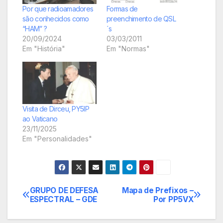
Por que radioamadores
Formas de
são conhecidos como
preenchimento de QSL
“HAM” ?
´s
20/09/2024
03/03/2011
Em "História"
Em "Normas"
Visita de Dirceu, PY5IP
ao Vaticano
23/11/2025
Em "Personalidades"
GRUPO DE DEFESA
Mapa de Prefixos –
Navegação
ESPECTRAL – GDE
Por PP5VX
de