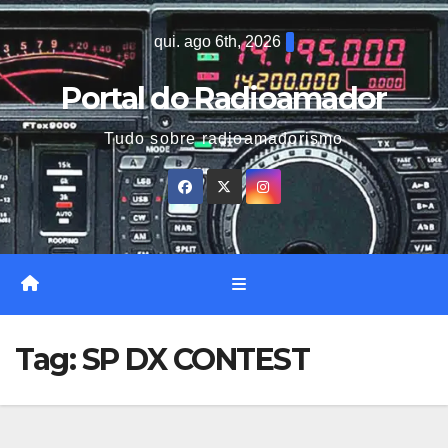
Skip
qui. ago 6th, 2026
to
content
Portal do Radioamador
Tudo sobre radioamadorismo
Tag:
SP DX CONTEST