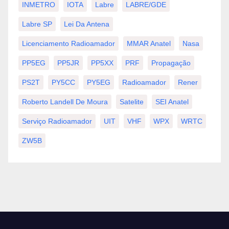
INMETRO
IOTA
Labre
LABRE/GDE
Labre SP
Lei Da Antena
Licenciamento Radioamador
MMAR Anatel
Nasa
PP5EG
PP5JR
PP5XX
PRF
Propagação
PS2T
PY5CC
PY5EG
Radioamador
Rener
Roberto Landell De Moura
Satelite
SEI Anatel
Serviço Radioamador
UIT
VHF
WPX
WRTC
ZW5B