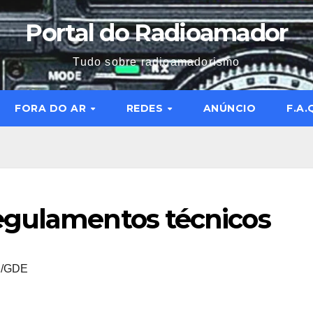
Portal do Radioamador
Tudo sobre radioamadorismo
FORA DO AR
REDES
ANÚNCIO
F.A.
egulamentos técnicos
/GDE