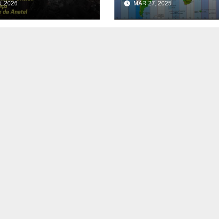
, 2026
MAR 27, 2025
ioamador”