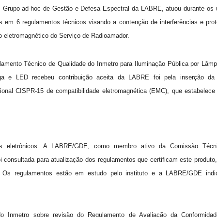
Grupo ad-hoc de Gestão e Defesa Espectral da LABRE, atuou durante os 
 em 6 regulamentos técnicos visando a contenção de interferências e pro
o eletromagnético do Serviço de Radioamador.
amento Técnico de Qualidade do Inmetro para Iluminação Pública por Lâm
ga e LED recebeu contribuição aceita da LABRE foi pela inserção da
cional CISPR-15 de compatibilidade eletromagnética (EMC), que estabelece 
res eletrônicos. A LABRE/GDE, como membro ativo da Comissão Técn
oi consultada para atualização dos regulamentos que certificam este produto
nha. Os regulamentos estão em estudo pelo instituto e a LABRE/GDE ind
 Inmetro sobre revisão do Regulamento de Avaliação da Conformidad