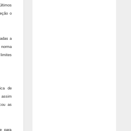
últimos
teção o
padas a
 norma
limites
ica de
, assim
icou as
e para