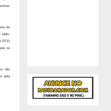
normas
ores da
 rádio.
 e RTV)
para os
tes não
is pela