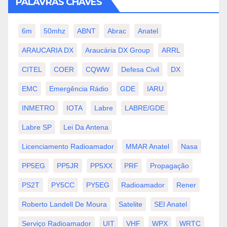
PALAVRAS CHAVES
6m
50mhz
ABNT
Abrac
Anatel
ARAUCARIA DX
Araucária DX Group
ARRL
CITEL
COER
CQWW
Defesa Civil
DX
EMC
Emergência Rádio
GDE
IARU
INMETRO
IOTA
Labre
LABRE/GDE
Labre SP
Lei Da Antena
Licenciamento Radioamador
MMAR Anatel
Nasa
PP5EG
PP5JR
PP5XX
PRF
Propagação
PS2T
PY5CC
PY5EG
Radioamador
Rener
Roberto Landell De Moura
Satelite
SEI Anatel
Serviço Radioamador
UIT
VHF
WPX
WRTC