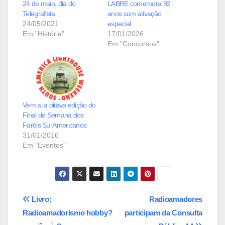
24 de maio, dia do
LABRE comemora 92
Telegrafista
anos com ativação
24/05/2021
especial
Em "História"
17/01/2026
Em "Concursos"
Vem ai a oitava edição do
Final de Semana dos
Faróis Sul Americanos
31/01/2016
Em "Eventos"
Navegação
Livro:
Radioamadores
Radioamadorismo hobby?
participam da Consulta
de