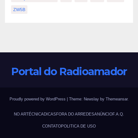
ZW5B
Portal do Radioamador
Proudly powered by WordPress
|
Theme:
Newslay
by
Themeansar
.
NO AR
TÉCNICA
DICAS
FORA DO AR
REDES
ANÚNCIO
F.A.Q.
CONTATO
POLITICA DE USO