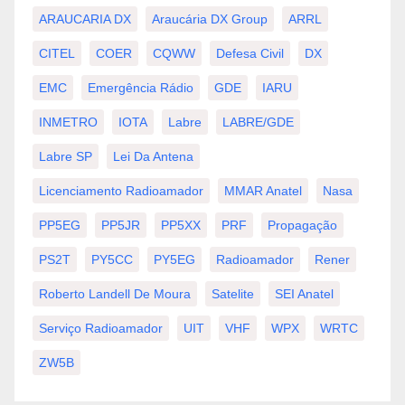
ARAUCARIA DX
Araucária DX Group
ARRL
CITEL
COER
CQWW
Defesa Civil
DX
EMC
Emergência Rádio
GDE
IARU
INMETRO
IOTA
Labre
LABRE/GDE
Labre SP
Lei Da Antena
Licenciamento Radioamador
MMAR Anatel
Nasa
PP5EG
PP5JR
PP5XX
PRF
Propagação
PS2T
PY5CC
PY5EG
Radioamador
Rener
Roberto Landell De Moura
Satelite
SEI Anatel
Serviço Radioamador
UIT
VHF
WPX
WRTC
ZW5B