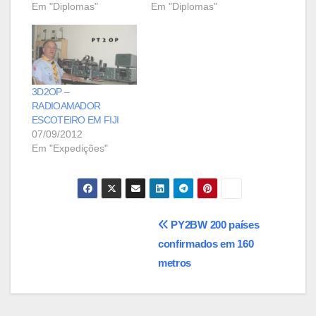
Em "Diplomas"
Em "Diplomas"
3D2OP –
RADIOAMADOR
ESCOTEIRO EM FIJI
07/09/2012
Em "Expedições"
Navegação
PY2BW 200 países
confirmados em 160
de
Post