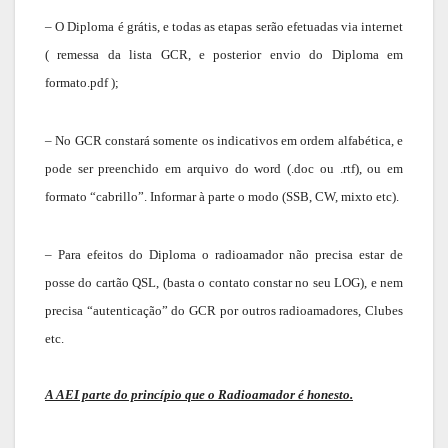
– O Diploma é grátis, e todas as etapas serão efetuadas via internet
( remessa da lista GCR, e posterior envio do Diploma em
formato.pdf );
– No GCR constará somente os indicativos em ordem alfabética, e
pode ser preenchido em arquivo do word (.doc ou .rtf), ou em
formato “cabrillo”. Informar à parte o modo (SSB, CW, mixto etc).
– Para efeitos do Diploma o radioamador não precisa estar de
posse do cartão QSL, (basta o contato constar no seu LOG), e nem
precisa “autenticação” do GCR por outros radioamadores, Clubes
etc.
A AEI parte do princípio que o Radioamador é honesto.