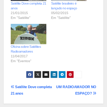
Satélite Dove completa 21
Satélite brasileiro é
anos
lançado no espaço
21/01/2015
05/02/2015
Em "Satélite"
Em "Satélite"
Oficina sobre Satélites
Radioamadores
11/04/2017
Em "Eventos"
Navegação
Satélite Dove completa
UM RADIOAMADOR NO
21 anos
ESPAÇO?
de