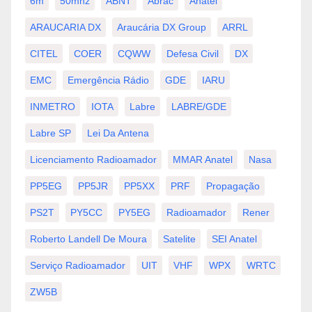
6m
50mhz
ABNT
Abrac
Anatel
ARAUCARIA DX
Araucária DX Group
ARRL
CITEL
COER
CQWW
Defesa Civil
DX
EMC
Emergência Rádio
GDE
IARU
INMETRO
IOTA
Labre
LABRE/GDE
Labre SP
Lei Da Antena
Licenciamento Radioamador
MMAR Anatel
Nasa
PP5EG
PP5JR
PP5XX
PRF
Propagação
PS2T
PY5CC
PY5EG
Radioamador
Rener
Roberto Landell De Moura
Satelite
SEI Anatel
Serviço Radioamador
UIT
VHF
WPX
WRTC
ZW5B