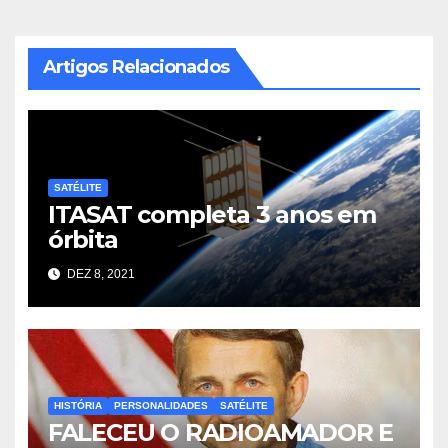
Post
Artigos Relacionados
SATÉLITE
ITASAT completa 3 anos em
órbita
DEZ 8, 2021
HISTÓRIA
PERSONALIDADES
SATÉLITE
FALECEU O RADIOAMADOR E